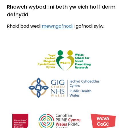
Rhowch wybod i ni beth yw eich hoff derm
defnydd
Rhaid bod wedi
mewngofnodi
i gofnodi sylw.