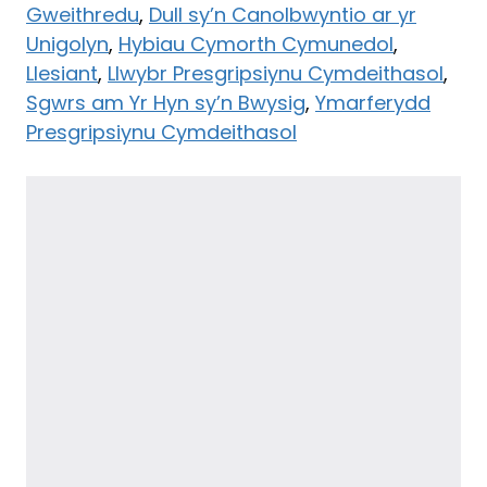
Gweithredu
,
Dull sy’n Canolbwyntio ar yr
Unigolyn
,
Hybiau Cymorth Cymunedol
,
Llesiant
,
Llwybr Presgripsiynu Cymdeithasol
,
Sgwrs am Yr Hyn sy’n Bwysig
,
Ymarferydd
Presgripsiynu Cymdeithasol