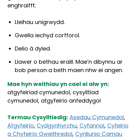
enghraifft:
Lleihau unigrwydd.
Gwella iechyd corfforol.
Delio â dyled.
Llawer o bethau eraill. Mae’n dibynnu ar
bob person a beth maen nhw ei angen.
Mae hyn weithiau yn cael ei alw yn:
atgyfeiriad cymunedol, cysylltiad
cymunedol, atgyfeirio anfeddygol
Termau Cysylltiedig:
Asedau Cymunedol
,
Atgyfeirio
,
Cydgynhyrchu
,
Cyfannol
,
Cyfeirio
a Chyfeirio Gweithredol
,
Cynllunio Camau