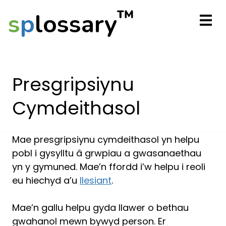
™
s
p
lossary
Presgripsiynu
Cymdeithasol
Mae presgripsiynu cymdeithasol yn helpu
pobl i gysylltu â grwpiau a gwasanaethau
yn y gymuned. Mae’n ffordd i’w helpu i reoli
eu hiechyd a’u
llesiant
.
Mae’n gallu helpu gyda llawer o bethau
gwahanol mewn bywyd person. Er